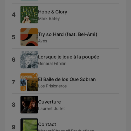
Hope & Glory
4
Mark Batey
Try so Hard (feat. Bel-Ami)
5
Aves
Lorsque je joue à la poupée
6
Général Fifrelin
El Baile de los Que Sobran
7
Los Prisioneros
Ouverture
8
Laurent Juillet
Contact
9
Warner/Chappell Productions