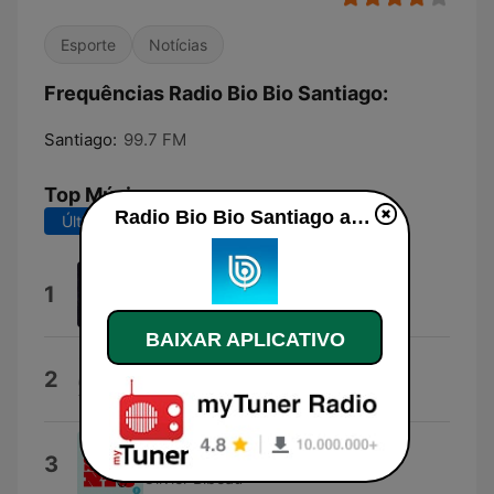
Esporte
Notícias
Frequências Radio Bio Bio Santiago:
Santiago:
99.7 FM
Top Músicas
Radio Bio Bio Santiago ao vivo
Últimos 7 dias
Últimos 30 dias
Morning Martini
1
Warner Chappell Production Music
BAIXAR APLICATIVO
About a Girl
2
Nirvana
0 to 100
3
Olivier Bibeau