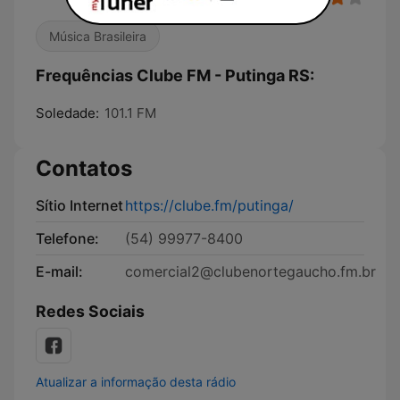
Música Brasileira
Frequências Clube FM - Putinga RS:
Soledade:
101.1 FM
Contatos
Sítio Internet
https://clube.fm/putinga/
Telefone:
(54) 99977-8400
E-mail:
comercial2@clubenortegaucho.fm.br
Redes Sociais
Atualizar a informação desta rádio