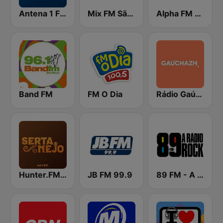
Antena 1 FM
Mix FM São Paulo
Alpha FM 101.7
Band FM
FM O Dia
Rádio Gaúcha ZH
Hunter.FM - Sertanejo
JB FM 99.9
89 FM - A Rádio Rock