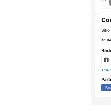
Co
Sítio
E-mai
Rede
Atual
Part
Fa