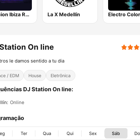
Estacion Ibiza Radio
La X Medellín
Station On line
ros le damos sentido a tu dia
ce / EDM
House
Eletrônica
uências DJ Station On line:
lín:
Online
gramação
eg
Ter
Qua
Qui
Sex
Sáb
D