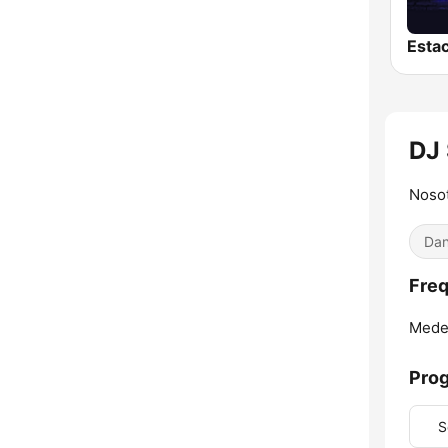
DJ 
Nosot
Dan
Freq
Medel
Pro
S