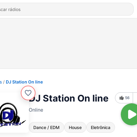
s
DJ Station On line
DJ Station On line
56
Online
Dance / EDM
House
Eletrônica