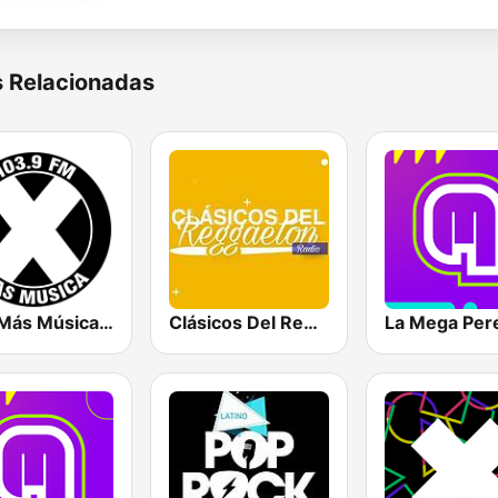
s Relacionadas
La X Más Música 103.9 FM
Clásicos Del Reggaetón
La Mega Pere