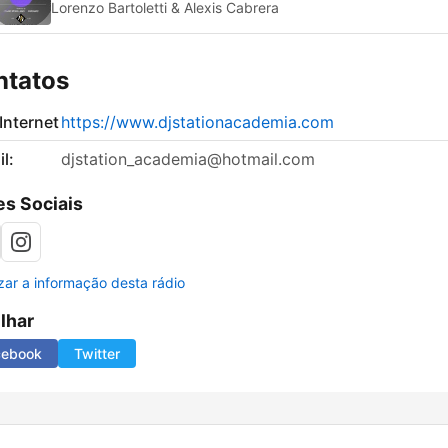
Lorenzo Bartoletti & Alexis Cabrera
ntatos
 Internet
https://www.djstationacademia.com
l:
djstation_academia@hotmail.com
s Sociais
izar a informação desta rádio
ilhar
cebook
Twitter