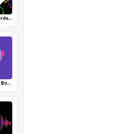
1.FM - Amsterdam Trance
RadioAcktiva Bogotá