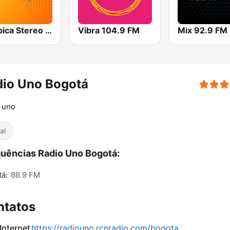
Olímpica Stereo - Medellín 104.9 FM
Vibra 104.9 FM
dio Uno Bogotá
 uno
al
uências Radio Uno Bogotá:
á:
88.9 FM
ntatos
 Internet
https://radiouno.rcnradio.com/bogota