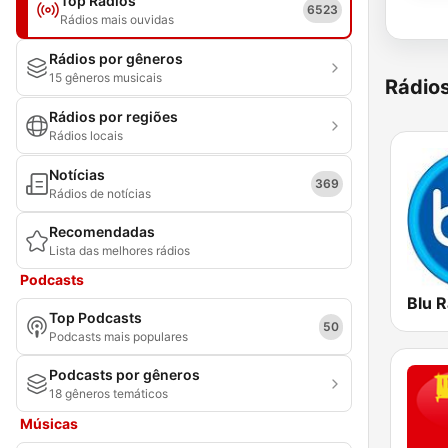
Top Rádios
6523
Rádios mais ouvidas
Rádios por gêneros
15 gêneros musicais
Rádio
Rádios por regiões
Rádios locais
Notícias
369
Rádios de notícias
Recomendadas
Lista das melhores rádios
Podcasts
Blu R
Top Podcasts
50
Podcasts mais populares
Podcasts por gêneros
18 gêneros temáticos
Músicas