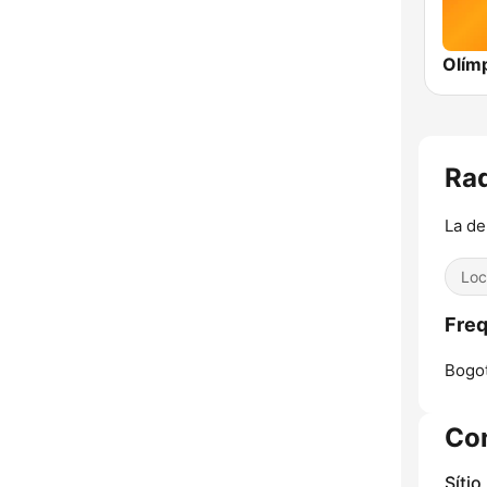
Ra
La de
Loc
Freq
Bogot
Co
Sítio