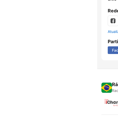
Rede
Atual
Part
Fa
Rá
Rad