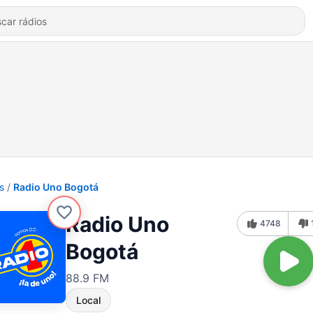
s
Radio Uno Bogotá
Radio Uno
4748
Bogotá
88.9 FM
Local