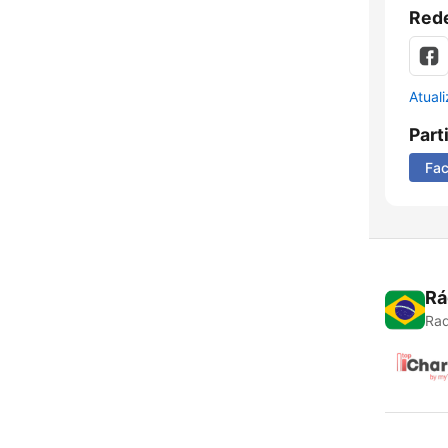
Rede
Atual
Part
Fa
Rá
Rad