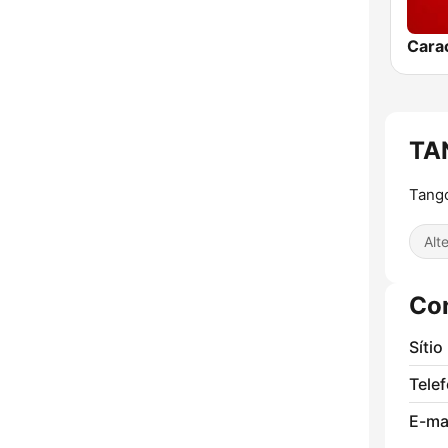
Cara
TA
Tang
Alt
Co
Sítio
Tele
E-mai