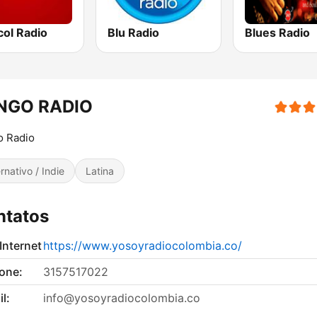
col Radio
Blu Radio
Blues Radio
NGO RADIO
o Radio
ernativo / Indie
Latina
ntatos
 Internet
https://www.yosoyradiocolombia.co/
fone:
3157517022
l:
info@yosoyradiocolombia.co