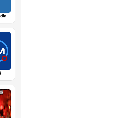
Cadena Melodia 730 AM
á