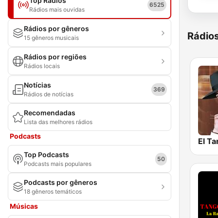
Top Rádios
6525
Rádios mais ouvidas
Rádios por gêneros
Rádio
15 gêneros musicais
Rádios por regiões
Rádios locais
Notícias
369
Rádios de notícias
Recomendadas
Lista das melhores rádios
Podcasts
El Ta
Top Podcasts
50
Podcasts mais populares
Podcasts por gêneros
18 gêneros temáticos
Músicas