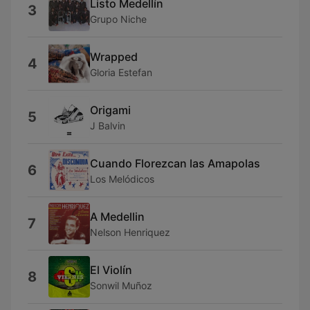
Listo Medellín
3
Grupo Niche
Wrapped
4
Gloria Estefan
Origami
5
J Balvin
Cuando Florezcan las Amapolas
6
Los Melódicos
A Medellin
7
Nelson Henriquez
El Violín
8
Sonwil Muñoz