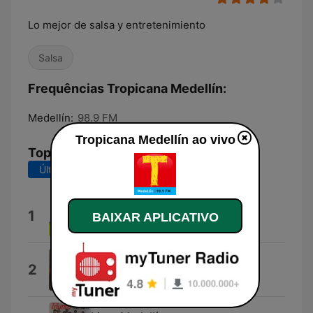
Lo mejor de salsa y entretenimiento
Salsa
Frequências Tropicana Medellín:
Medellín:
98.9 FM
Tropicana Medellín ao vivo
Top Músicas
Últimos 7 dias
Últimos 30 dias
Pa' Que Se Lo Gocen
1
BAIXAR APLICATIVO
RF La Voz
Me Voy para Medellín
2
El Combo de las Estrellas