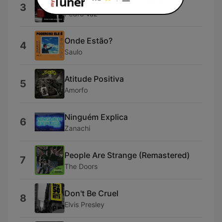
Tudo O Que Acontece
3
Pedro Vaz
Onde Estão?
4
Saulo
Atitude Positiva
5
Amorfo
Ninguém Explica
6
Zanachi
People Are Strange (Remastered)
7
The Doors
Don't Be Cruel
8
Elvis Presley