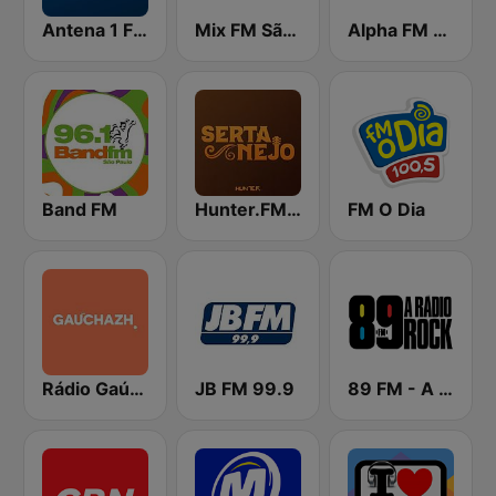
Antena 1 FM
Mix FM São Paulo
Alpha FM 101.7
Band FM
Hunter.FM - Sertanejo
FM O Dia
Rádio Gaúcha ZH
JB FM 99.9
89 FM - A Rádio Rock