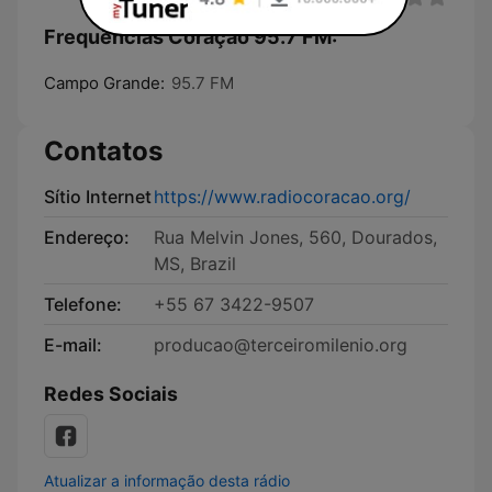
Frequências Coração 95.7 FM:
Campo Grande:
95.7 FM
Contatos
Sítio Internet
https://www.radiocoracao.org/
Endereço:
Rua Melvin Jones, 560, Dourados,
MS, Brazil
Telefone:
+55 67 3422-9507
E-mail:
producao@terceiromilenio.org
Redes Sociais
Atualizar a informação desta rádio