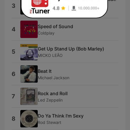
3
Jim Reeves)
Los Cholo Kings
Speed of Sound
4
Coldplay
Get Up Stand Up (Bob Marley)
5
MICKO LEÃO
Beat It
6
Michael Jackson
Rock and Roll
7
Led Zeppelin
Do Ya Think I'm Sexy
8
Rod Stewart