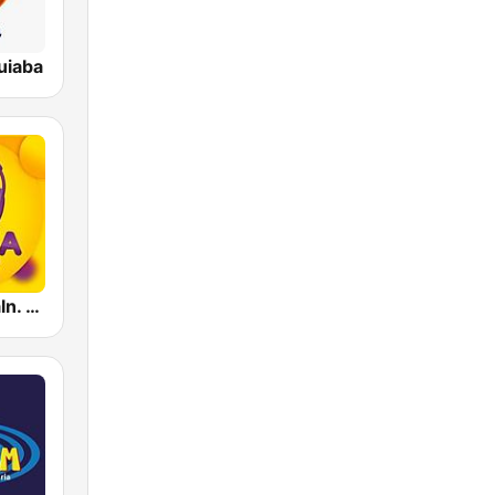
uiaba
Massa FM Baln. Camboriú, Brusque e Itajaí