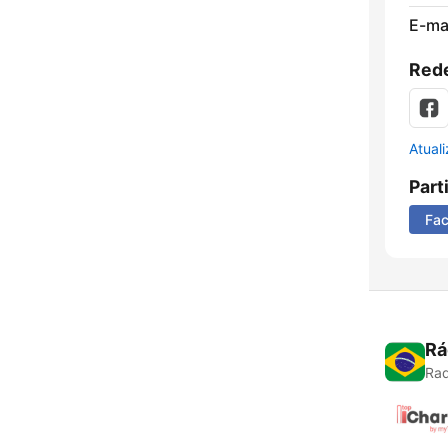
E-mai
Rede
Atual
Part
Fa
Rá
Rad