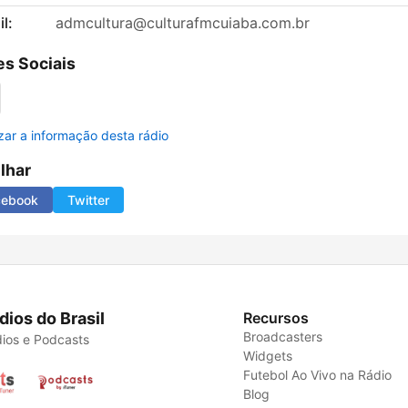
l:
admcultura@culturafmcuiaba.com.br
s Sociais
izar a informação desta rádio
ilhar
cebook
Twitter
dios do Brasil
Recursos
Broadcasters
ios e Podcasts
Widgets
Futebol Ao Vivo na Rádio
Blog