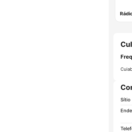
Rádi
Cul
Freq
Cuiab
Co
Sítio
Ende
Tele