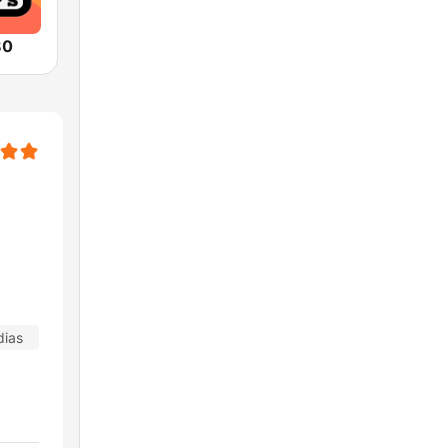
80
dias