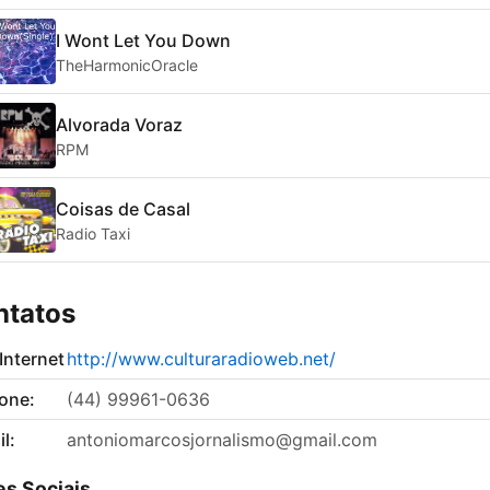
I Wont Let You Down
TheHarmonicOracle
Alvorada Voraz
RPM
Coisas de Casal
Radio Taxi
ntatos
 Internet
http://www.culturaradioweb.net/
fone:
(44) 99961-0636
l:
antoniomarcosjornalismo@gmail.com
s Sociais