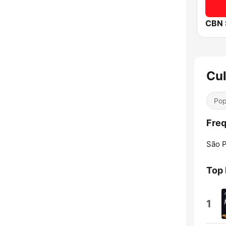
CBN 
Cul
Pop
Freq
São P
Top
1