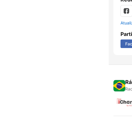
Atual
Part
Fa
Rá
Rad