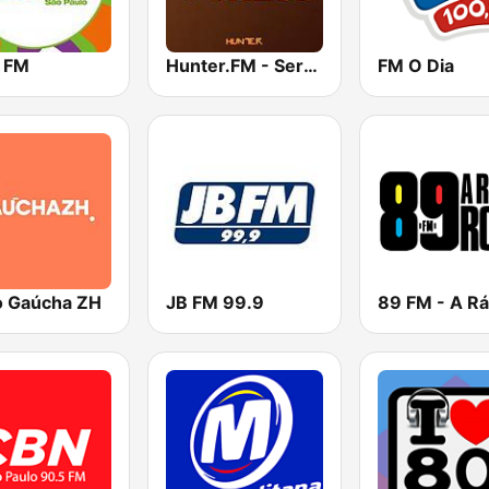
 FM
Hunter.FM - Sertanejo
FM O Dia
o Gaúcha ZH
JB FM 99.9