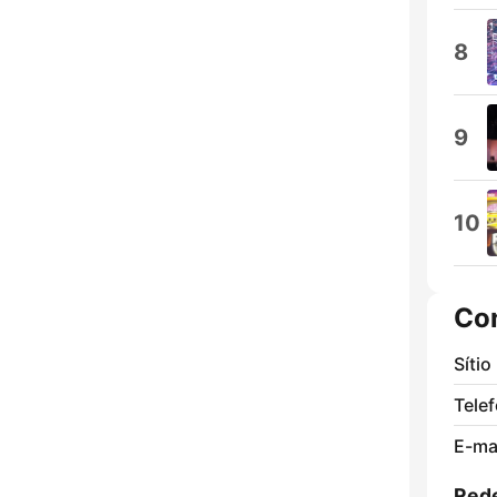
8
9
10
Co
Sítio
Tele
E-mai
Rede