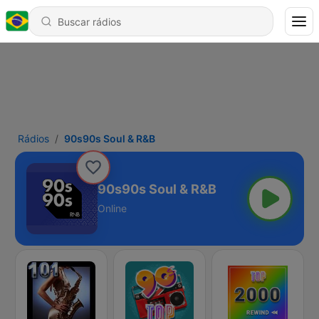
Rádios
90s90s Soul & R&B
90s90s Soul & R&B
Online