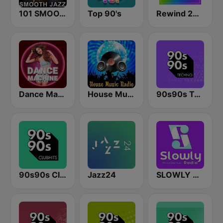
101 SMOOTH JAZZ
Top 90's
Rewind 2000's
Dance Machine
House Music Radio
90s90s Techno
90s90s Clubhits
Jazz24
SLOWLY RADIO