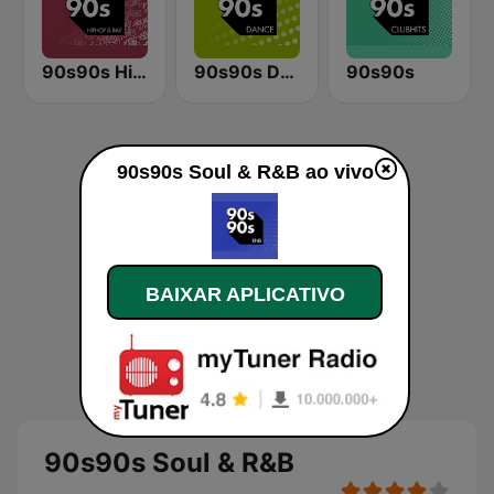
90s90s Hiphop & Rap
90s90s Dance
90s90s
90s90s Soul & R&B ao vivo
BAIXAR APLICATIVO
90s90s Soul & R&B