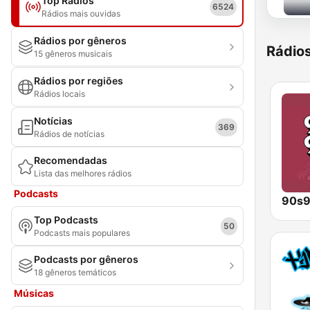
Top Rádios
6524
Rádios mais ouvidas
Rádios por gêneros
Rádio
15 gêneros musicais
Rádios por regiões
Rádios locais
Notícias
369
Rádios de notícias
Recomendadas
Lista das melhores rádios
Podcasts
Top Podcasts
50
Podcasts mais populares
Podcasts por gêneros
18 gêneros temáticos
Músicas