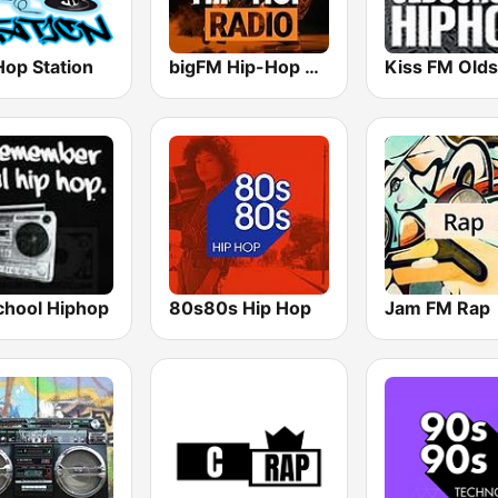
Hop Station
bigFM Hip-Hop Radio
chool Hiphop
80s80s Hip Hop
Jam FM Rap