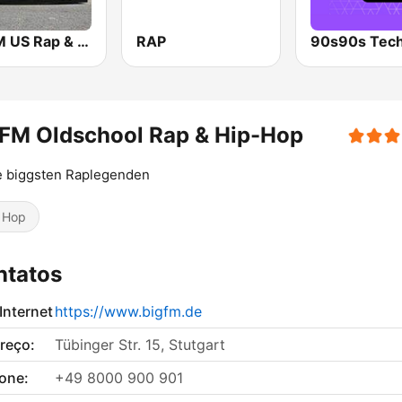
bigFM US Rap & Hip-Hop
RAP
90s90s Tec
FM Oldschool Rap & Hip-Hop
e biggsten Raplegenden
 Hop
ntatos
 Internet
https://www.bigfm.de
reço:
Tübinger Str. 15, Stutgart
fone:
+49 8000 900 901