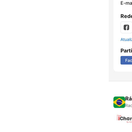
E-mai
Rede
Atual
Part
Fa
Rá
Rad