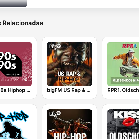
s Relacionadas
90s90s Hiphop & Rap
bigFM US Rap & Hip-Hop