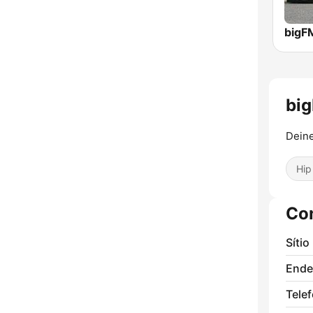
big
Dein
Hip
Co
Sítio
Ende
Tele