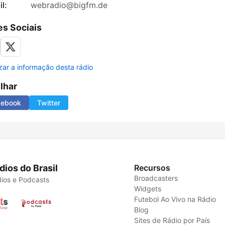
l:
webradio@bigfm.de
s Sociais
izar a informação desta rádio
ilhar
cebook
Twitter
dios do Brasil
Recursos
Broadcasters
ios e Podcasts
Widgets
Futebol Ao Vivo na Rádio
Blog
Sites de Rádio por País