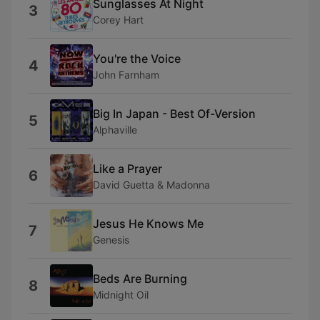
Sunglasses At Night
3
Corey Hart
You're the Voice
4
John Farnham
Big In Japan - Best Of-Version
5
Alphaville
Like a Prayer
6
David Guetta & Madonna
Jesus He Knows Me
7
Genesis
Beds Are Burning
8
Midnight Oil