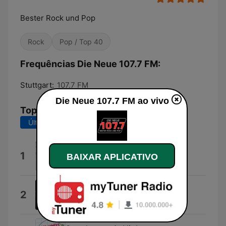
Bester Rock und Pop
Rock
Pop / Top 40
Frequências Die Neue 107.7 FM:
Stuttgart:
107.7 FM
Die Neue 107.7 FM ao vivo
Top Músicas
Últimos 7 dias
Últimos 30 dias
Hier kommt Alex
1
BAIXAR APLICATIVO
Die Toten Hosen
When the Rain Begins to Fall
2
Jermaine Jackson & Pia Zadora