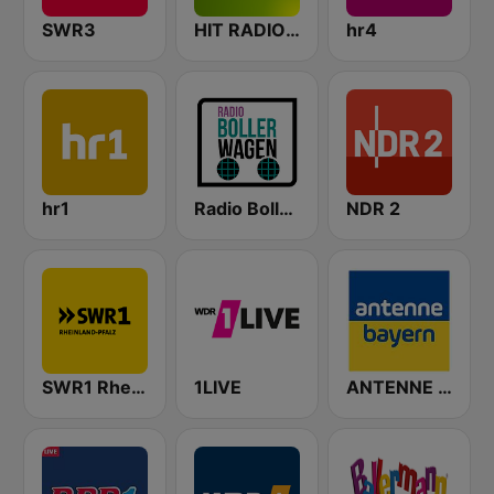
SWR3
HIT RADIO FFH
hr4
hr1
Radio Bollerwagen
NDR 2
SWR1 Rheinland-Pfalz
1LIVE
ANTENNE BAYERN