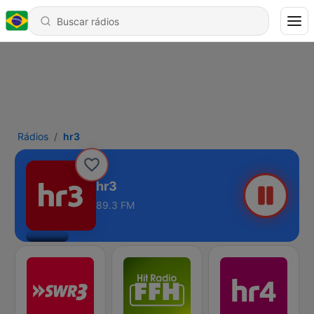
Rádios
hr3
hr3
89.3 FM