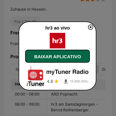
Zuhause in Hessen.
Pop / Top 40
hr3 ao vivo
Frequências hr3:
Frankfurt am Main:
89.3 FM
Programação
BAIXAR APLICATIVO
Seg
Ter
Qua
Qui
Sex
Sáb
Dom
Hora
Programa
00:00 - 06:00
ARD Popnacht
06:00 - 09:00
hr3 am Samstagmorgen -
Bernd Rothenberger