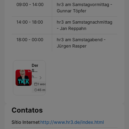
09:00 - 14:00
hr3 am Samstagvormittag -
Gunnar Töpfer
14:00 - 18:00
hr3 am Samstagnachmittag
- Jan Reppahn
18:00 - 00:00
hr3 am Samstagabend -
Jürgen Rasper
Der
Sonntagstalk
mit
hr3 - Episódio 81
Bärbel
1 week ago
Schäfer
45 min
von
hr3
Contatos
Sítio Internet
http://www.hr3.de/index.html