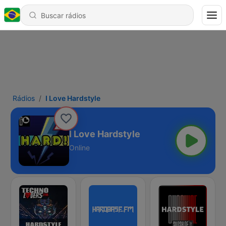
Rádios
I Love Hardstyle
I Love Hardstyle
Online