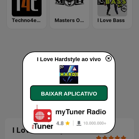
Techno4ever Club
Masters Of Hardcore
I Love Bass
I Love Hardstyle ao vivo
BAIXAR APLICATIVO
I Love Hardstyle