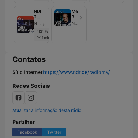
NDR
Meyer-
2 -
Burckhardts
Täter
Frauengeschichten
NDR 2 - Episódio 16
NDR Info
Unbekannt
21 Feb 2019
11 min
Contatos
Sítio Internet
https://www.ndr.de/radiomv/
Redes Sociais
Atualizar a informação desta rádio
Partilhar
Facebook
Twitter