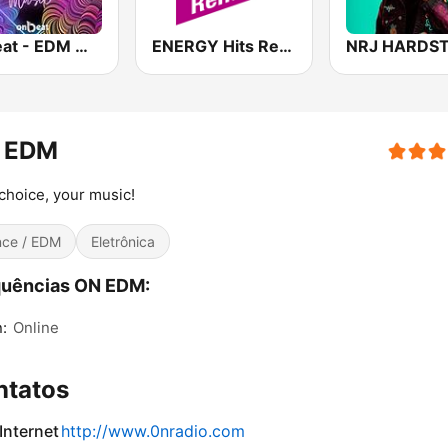
OnBeat - EDM music
ENERGY Hits Remix
NRJ HARDS
 EDM
choice, your music!
ce / EDM
Eletrônica
quências ON EDM:
n:
Online
ntatos
 Internet
http://www.0nradio.com