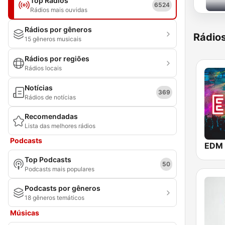
Top Rádios
6524
Rádios mais ouvidas
Rádios por gêneros
Rádio
15 gêneros musicais
Rádios por regiões
Rádios locais
Notícias
369
Rádios de notícias
Recomendadas
Lista das melhores rádios
Podcasts
EDM
Top Podcasts
50
Podcasts mais populares
Podcasts por gêneros
18 gêneros temáticos
Músicas