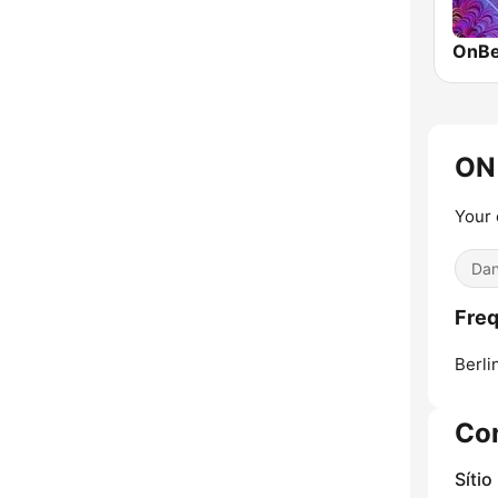
ON
Your 
Dan
Fre
Berli
Co
Sítio