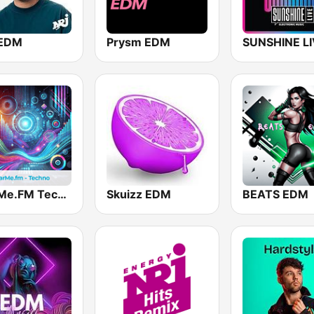
 EDM
Prysm EDM
hearMe.FM Techno
Skuizz EDM
BEATS EDM