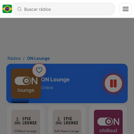
Rádios
ON Lounge
ON Lounge
Online