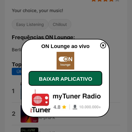
Your choice, your music!
Easy Listening
Chillout
Frequências ON Lounge:
ON Lounge ao vivo
Berlin:
Online
Top Músicas
Últimos 7 dias
Últimos 30 dias
BAIXAR APLICATIVO
Under My Thumb
1
Anakelly
Hojar
2
Al-pha-X