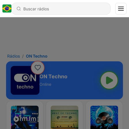
Rádios
ON Techno
ON Techno
Online