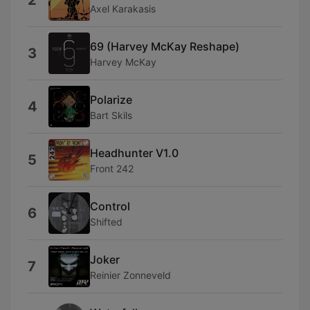
2
Axel Karakasis
69 (Harvey McKay Reshape)
3
Harvey McKay
Polarize
4
Bart Skils
Headhunter V1.0
5
Front 242
Control
6
Shifted
Joker
7
Reinier Zonneveld