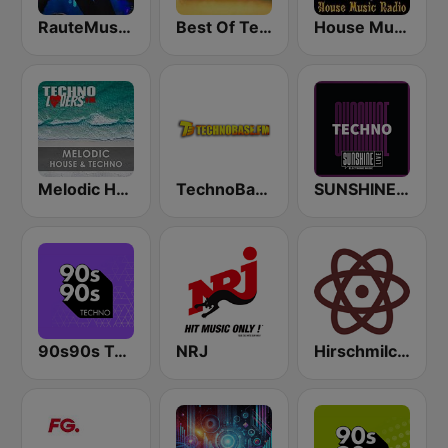
RauteMusik - TECHNO
Best Of Techno
House Music Radio
Melodic House & Techno @ Technolovers.FM
TechnoBase.FM
SUNSHINE LIVE - Techno
90s90s Techno
NRJ
Hirschmilch Techno