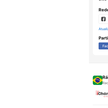
Rede
Atual
Part
Fa
Rá
Rad