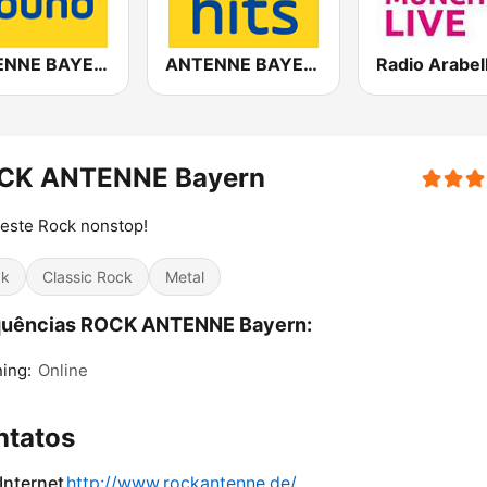
ANTENNE BAYERN Bayern Sound
ANTENNE BAYERN Greatest Hits!
Radio Arabel
CK ANTENNE Bayern
este Rock nonstop!
ck
Classic Rock
Metal
quências ROCK ANTENNE Bayern:
ing:
Online
ntatos
 Internet
http://www.rockantenne.de/