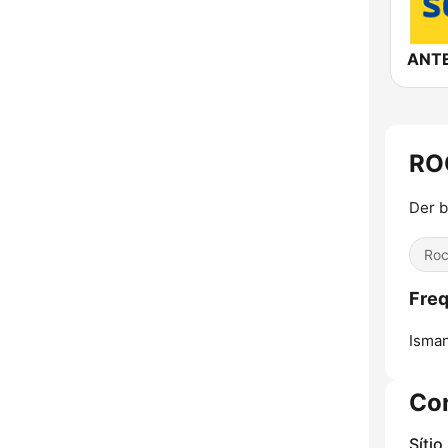
RO
Der b
Ro
Fre
Isman
Co
Sítio