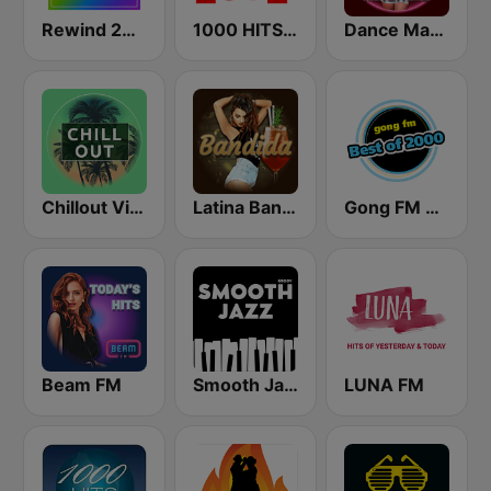
Rewind 2000's
1000 HITS Love
Dance Machine
Chillout Vibes
Latina Bandida!
Gong FM Best of 2000
Beam FM
Smooth Jazz - Groov
LUNA FM