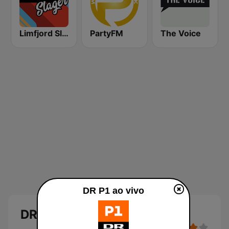
Limfjord Slager
PartyFM
The Voice
DR P1 ao vivo
DR P1