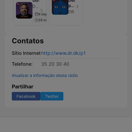
Udsyn
Det
perfekte
DR - Episódio 26
offer
DR
6 days ago
II
29 min
Contatos
Sítio Internet
http://www.dr.dk/p1
Telefone:
35 20 30 40
Atualizar a informação desta rádio
Partilhar
Facebook
Twitter