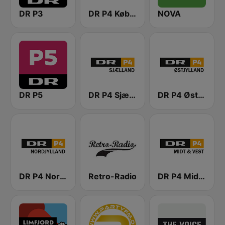
DR P3
DR P4 København
NOVA
DR P5
DR P4 Sjælland
DR P4 Østjyllands
DR P4 Nordjylland
Retro-Radio
DR P4 Midt & Vest