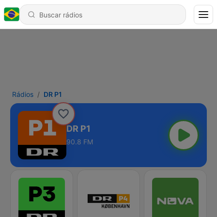
Rádios
DR P1
DR P1
90.8 FM