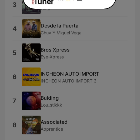
Liquor Store N Lottery
3
Guty
Desde la Puerta
4
Chuy Y Miguel Vega
Bros Xpress
5
Eye-Xpress
INCHEON AUTO IMPORT
6
INCHEON AUTO IMPORT 3
Bulding
7
Lou_stikkk
Associated
8
Apprentice