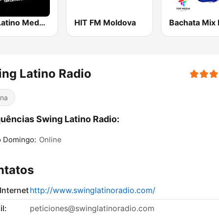
Son Latino Medellín
HIT FM Moldova
Bachata Mix 
ng Latino Radio
ina
uências Swing Latino Radio:
o Domingo:
Online
ntatos
 Internet
http://www.swinglatinoradio.com/
l:
peticiones@swinglatinoradio.com