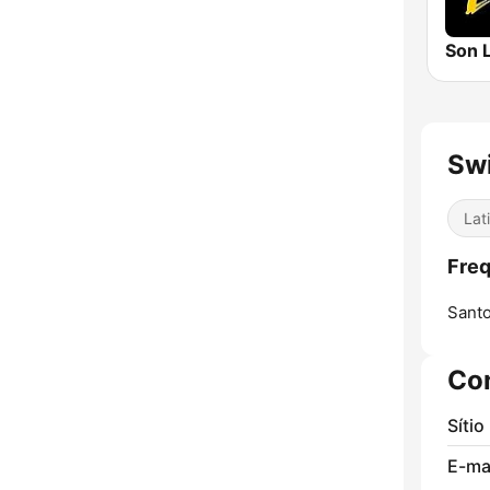
Swi
Lat
Freq
Sant
Co
Sítio
E-mai