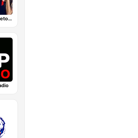
Latino Reggaeton y Urbano
adio