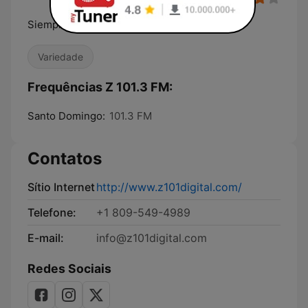
Siempre pensando en ti ...
Variedade
Frequências Z 101.3 FM:
Santo Domingo:
101.3 FM
Contatos
Sítio Internet
http://www.z101digital.com/
Telefone:
+1 809-549-4989
E-mail:
info@z101digital.com
Redes Sociais