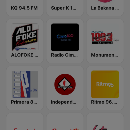
KQ 94.5 FM
Super K 100.7 FM
La Bakana FM
ALOFOKE 99.3 FM
Radio Cima 100.5 FM
Monumental 100.3 FM
Primera 88.1 FM
Independencia FM
Ritmo 96.5 FM