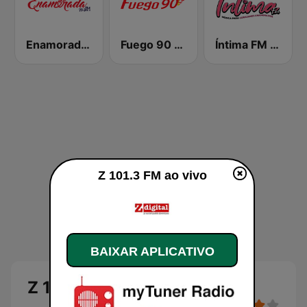
Enamorada 99.9 FM
Fuego 90 La Salsera
Íntima FM Santiago
Z 101.3 FM ao vivo
BAIXAR APLICATIVO
Z 101.3 FM