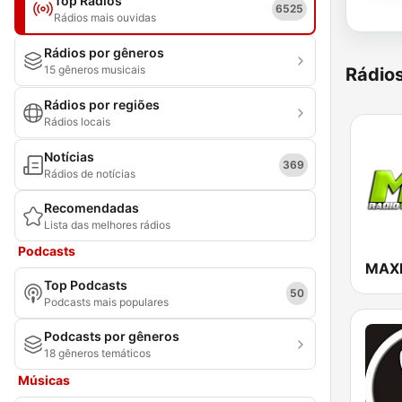
Top Rádios
6525
Rádios mais ouvidas
Rádios por gêneros
15 gêneros musicais
Rádio
Rádios por regiões
Rádios locais
Notícias
369
Rádios de notícias
Recomendadas
Lista das melhores rádios
Podcasts
MAX
Top Podcasts
50
Podcasts mais populares
Podcasts por gêneros
18 gêneros temáticos
Músicas