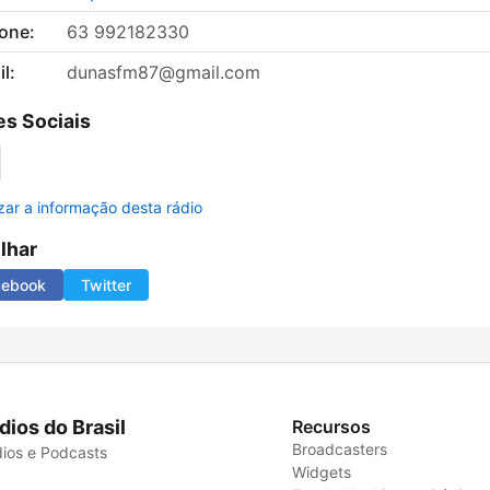
fone:
63 992182330
l:
dunasfm87@gmail.com
s Sociais
izar a informação desta rádio
ilhar
cebook
Twitter
dios do Brasil
Recursos
Broadcasters
ios e Podcasts
Widgets