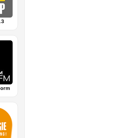
.3
dorm