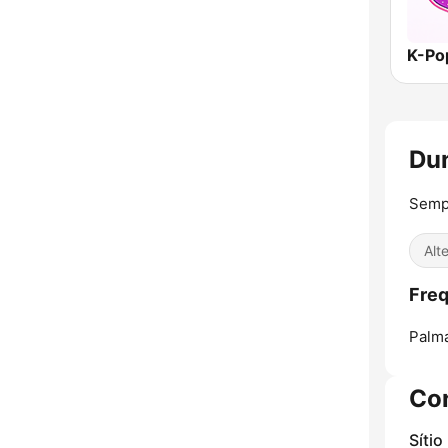
K-Po
Du
Semp
Alt
Freq
Palm
Co
Sítio