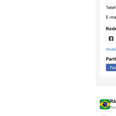
Tele
E-mai
Rede
Atual
Part
Fa
Rá
Rad