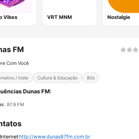
p Vibes
VRT MNM
Nostalgie
nas FM
re Com Você
ernativo / Indie
Cultura & Educação
80s
uências Dunas FM:
as:
87.9 FM
ntatos
 Internet
http://www.dunas87fm.com.br