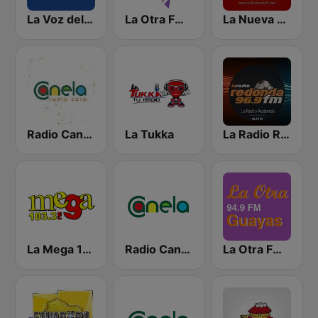
La Voz del Tomebamba
La Otra FM - Quito
La Nueva Unica 94.5 FM
Radio Canela Quito
La Tukka
La Radio Redonda 96.9 FM
La Mega 103.3 FM
Radio Canela Guayas
La Otra FM - Guayaquil