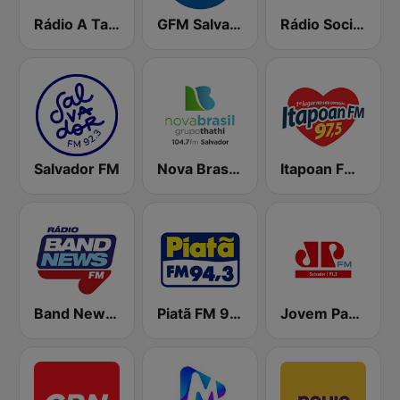
Rádio A Tarde FM
GFM Salvador
Rádio Sociedade
Salvador FM
Nova Brasil 104.7 Salvador
Itapoan FM 97.5
Band News FM - 99.1 Salvador
Piatã FM 94.3
Jovem Pan FM Salvador