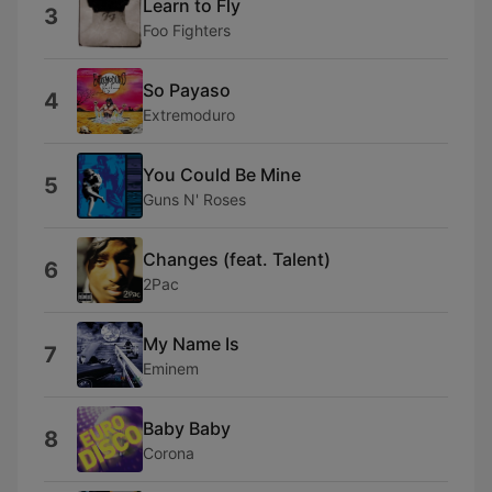
Learn to Fly
3
Foo Fighters
So Payaso
4
Extremoduro
You Could Be Mine
5
Guns N' Roses
Changes (feat. Talent)
6
2Pac
My Name Is
7
Eminem
Baby Baby
8
Corona