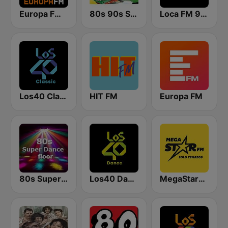
Europa FM Gipuzkoa
80s 90s Super Pop Hits
Loca FM 90's
Los40 Classic
HIT FM
Europa FM
80s Super Dance Floor
Los40 Dance
MegaStarFM