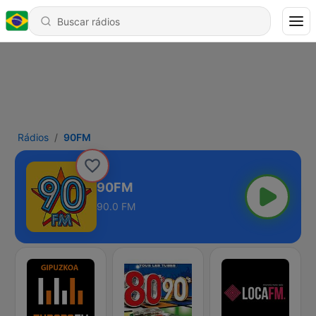
Rádios
90FM
90FM
90.0 FM