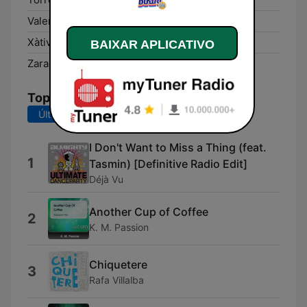
Valencia:
87.9 FM
Xàtiva:
102.0 FM
BAIXAR APLICATIVO
Zaragoza:
DAB
Top Músicas
Últimos 7 dias
Últimos 30 dias
I Don't Want to Miss a Thing (feat.
1
Tasmin) [Definitive Radio Edit]
Déjà Vu
Another Cup of Coffee
2
K. M. Passion
Chiquetere
3
Rafa Villalba