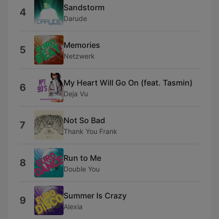
Sandstorm
4
Darude
Memories
5
Netzwerk
My Heart Will Go On (feat. Tasmin)
6
Deja Vu
Not So Bad
7
Thank You Frank
Run to Me
8
Double You
Summer Is Crazy
9
Alexia