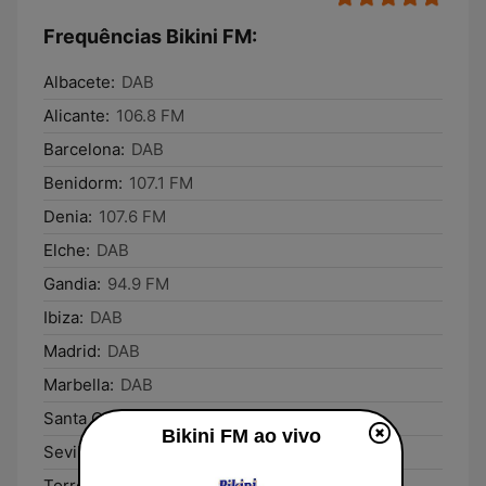
Frequências Bikini FM:
Albacete:
DAB
Alicante:
106.8 FM
Barcelona:
DAB
Benidorm:
107.1 FM
Denia:
107.6 FM
Elche:
DAB
Gandia:
94.9 FM
Ibiza:
DAB
Madrid:
DAB
Marbella:
DAB
Santa Cruz de Tenerife:
DAB
Bikini FM ao vivo
Sevilla:
DAB
Torrevieja:
106.1 FM