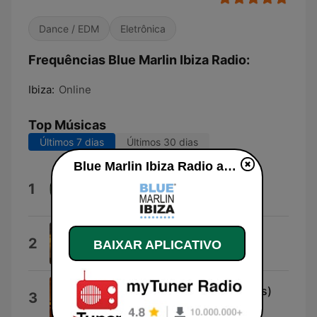
Dance / EDM
Eletrônica
Frequências Blue Marlin Ibiza Radio:
Ibiza:
Online
Top Músicas
Últimos 7 dias
Últimos 30 dias
Blue Marlin Ibiza Radio ao vivo
The Optimistic Voyeur
1
YSE Saint Laur'Ant
Diamond Walk
2
BAIXAR APLICATIVO
Pvre Surprise
Fantasy (feat. Sarah Jane Morris)
3
Atjazz