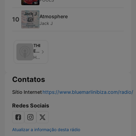
Atmosphere
10
Jack J
THEdIVE
Edition
on
Hosted By P.M. FM
Radio
SONICA
Ibiza
Contatos
-
Podcast
Sítio Internet
https://www.bluemarlinibiza.com/radio/
Redes Sociais
Atualizar a informação desta rádio