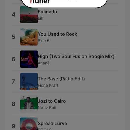
Eminado
4
Eill
You Used to Rock
5
Blue 6
High (Two Soul Fusion Boogie Mix)
6
Anané
The Base (Radio Edit)
7
Fiona Kraft
Jozi to Cairo
8
Nativ Boii
Spread Lurve
9
POOLS