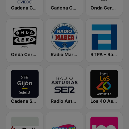
Cadena COPE Oviedo
Cadena COPE Asturias
Onda Cero Gijón
Onda Cero Oviedo
Radio Marca Asturias
RTPA - RadioTelevisión del Principado de Asturias
Cadena SER Gijón
Radio Asturias SER
Los 40 Asturias