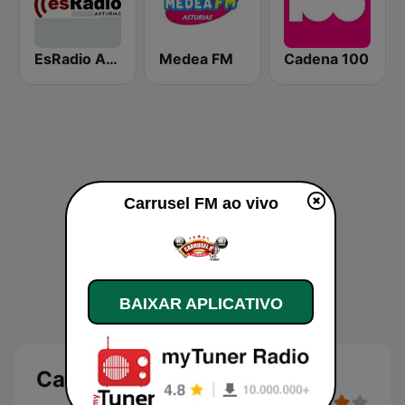
EsRadio Asturias
Medea FM
Cadena 100
Carrusel FM ao vivo
BAIXAR APLICATIVO
Carrusel FM