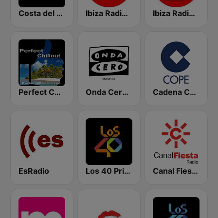
Costa del Mar Chillout
Ibiza Radios - Relax
Ibiza Radios - Chill
Perfect Chillout
Onda Cero Madrid
Cadena COPE
EsRadio
Los 40 Principales
Canal Fiesta Radio