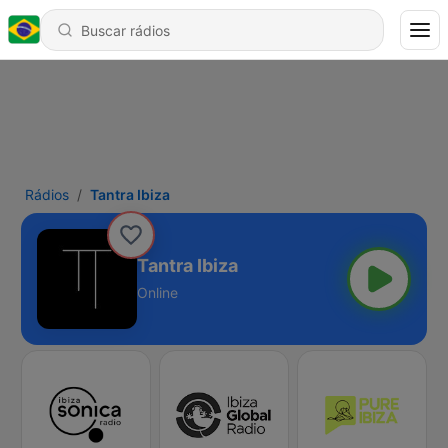
Rádios
Tantra Ibiza
Tantra Ibiza
Online