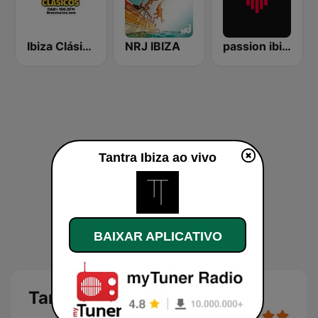
Ibiza Clásicos
NRJ IBIZA
passion ibiza radio
Tantra Ibiza ao vivo
BAIXAR APLICATIVO
Tantra Ibiza