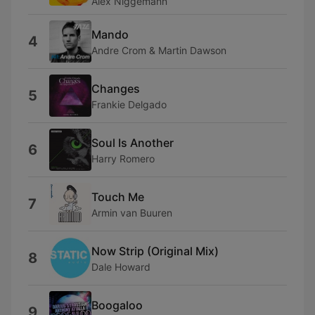
Alex Niggemann
Mando
4
Andre Crom & Martin Dawson
Changes
5
Frankie Delgado
Soul Is Another
6
Harry Romero
Touch Me
7
Armin van Buuren
Now Strip (Original Mix)
8
Dale Howard
Boogaloo
9