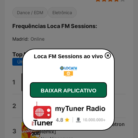
Dance / EDM
Eletrônica
Frequências Loca FM Sessions:
Madrid:
Online
Top Músicas
Loca FM Sessions ao vivo
Últimos 7 dias
Últimos 30 dias
Miami Connection
1
Emery Warman & GuyMac
BAIXAR APLICATIVO
Tough Detroit
2
Arado
Sorrow (feat. Bon Homme) [Deetron
3
Remix]