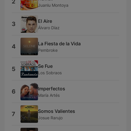
2
Juanlu Montoya
El Aire
3
Álvaro Díaz
La Fiesta de la Vida
4
Pembroke
Se Fue
5
Los Sobraos
Imperfectos
6
María Artés
Somos Valientes
7
Josue Rarujo