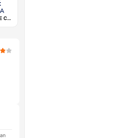
Cadena COPE Coruña
San