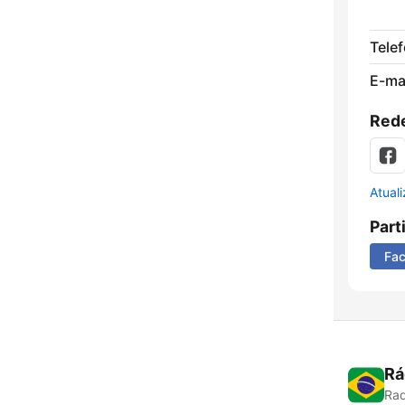
Tele
E-mai
Rede
Atual
Part
Fa
Rá
Rad