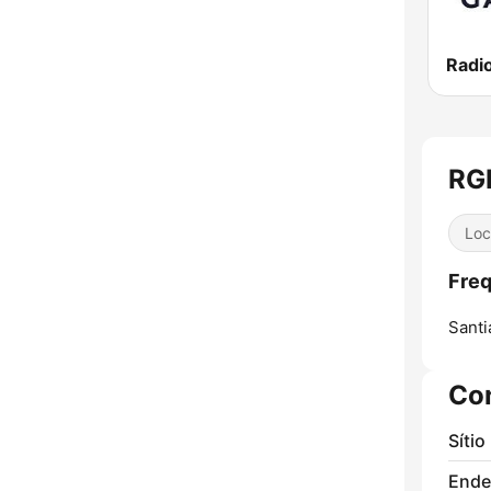
Radio
RGM
Loc
Freq
Santi
Co
Sítio
Ende