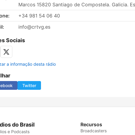
Marcos 15820 Santiago de Compostela. Galicia. E
fone:
+34 981 54 06 40
l:
info@crtvg.es
s Sociais
izar a informação desta rádio
ilhar
cebook
Twitter
dios do Brasil
Recursos
Broadcasters
ios e Podcasts