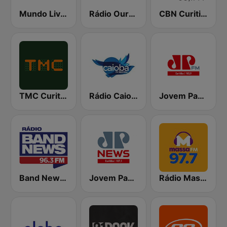
Mundo Livre FM Curitiba
Rádio Ouro Verde FM Easy 105.5
CBN Curitiba
TMC Curitiba
Rádio Caiobá FM 102.3
Jovem Pan FM Curitiba
Band News FM 96.3 Curitiba
Jovem Pan News Curitiba
Rádio Massa FM Curitiba