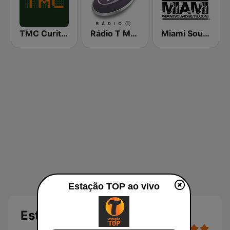
TMC Curitiba
Rádio T Maringá
Miami SoundSets
Estação TOP ao vivo
Estação TOP