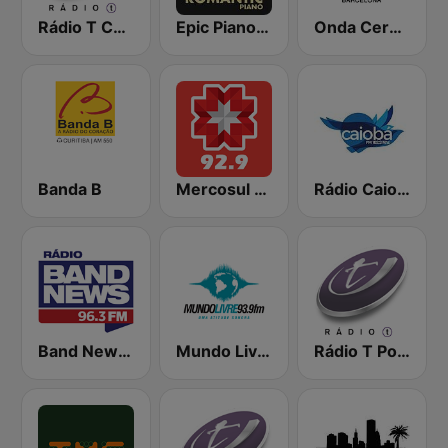
Rádio T Curitiba
Epic Piano - ROMANTIC PIANO
Onda Cero Barcelona
Banda B
Mercosul FM Curitiba
Rádio Caiobá FM 102.3
Band News FM 96.3 Curitiba
Mundo Livre FM Curitiba
Rádio T Ponta Grossa