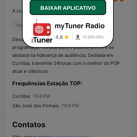
BAIXAR APLICATIVO
A Líder do Brasil!
Pop / Top 40
Hits Clássicos
Desde 2006 a Estação Top está no ar com uma
programação voltada para o público jovem e se
destaca na liderança de audiência. Sediada em
Curitiba, transmite 24horas com o melhor do POP
atual e clássicos.
Frequências Estação TOP:
Curitiba:
79.6 FM
São José dos Pinhais:
79.6 FM
Contatos