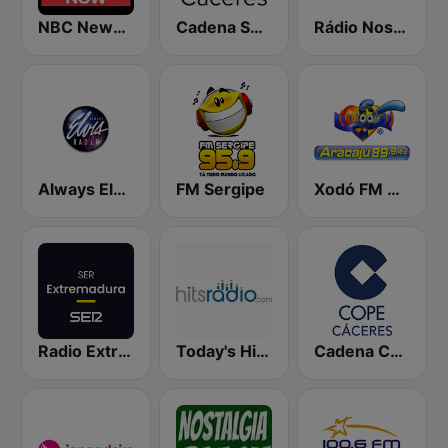
NBC News Now
Cadena SER Cáceres
Rádio Nostalgia FM - As músicas que deixaram saudade - anos 70, 80 e 90
Always Elvis Radio
FM Sergipe
Xodó FM Aracaju
Radio Extremadura SER
Today's Hits Radio
Cadena COPE Cáceres