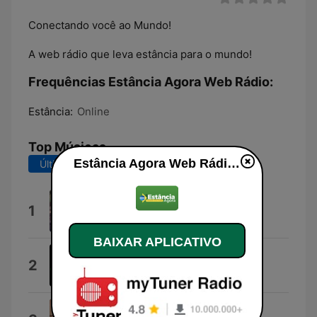
Conectando você ao Mundo!
A web rádio que leva estância para o mundo!
Frequências Estância Agora Web Rádio:
Estância:
Online
Top Músicas
Estância Agora Web Rádio ao vivo
Últimos 7 dias
Últimos 30 dias
Hino Dos Aposentados
1
Alipio Martins
BAIXAR APLICATIVO
Vai!
2
Artista Desconhecido
Ovo de codorna