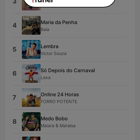
3
Ze Paraiba
Maria da Penha
4
Baia
Lembra
5
Victor Souza
Só Depois do Carnaval
6
Lexa
Online 24 Horas
7
FORRO POTENTE
Medo Bobo
8
Maiara & Maraisa