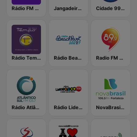
Rádio FM 93.9
Jangadeiro FM 88.9
Cidade 99.1 FM
Rádio Tempo 103.9 FM
Rádio Beach Park 102.7 FM
Radio FM 89
Rádio Atlântico Sul FM 105.7
Rádio Liderança FM
NovaBrasil 106.5 Fortaleza