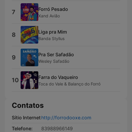
Forró Pesado
7
Xand Avião
Liga pra Mim
8
Banda Styllus
Pra Ser Safadão
9
Wesley Safadão
Farra do Vaqueiro
10
Toca do Vale & Balanço do Forró
Contatos
Sítio Internet
http://forrodooxe.com
Telefone:
83988966149