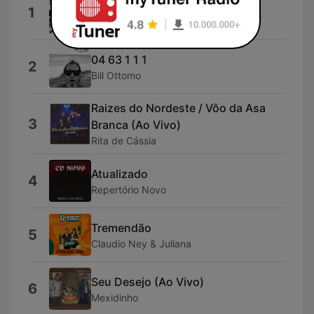
De Todos os Dias
1
Ligação
04 63 1 1 1
2
Bill Ottomo
Raizes do Nordeste / Vôo da Asa
3
Branca (Ao Vivo)
Rita de Cássia
Atualizado
4
Repertório Novo
Tremendão
5
Claudio Ney & Juliana
Seu Desejo (Ao Vivo)
6
Mexidinho