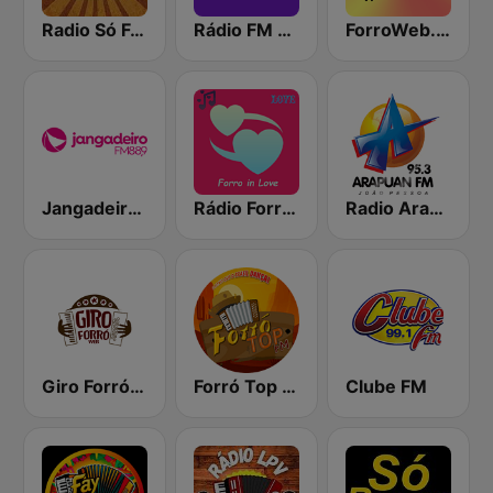
Radio Só Forro FM
Rádio FM 93.9
ForroWeb.com
Jangadeiro FM 88.9
Rádio Forró in Love
Radio Arapuan - João Pessoa
Giro Forró Web
Forró Top FM
Clube FM