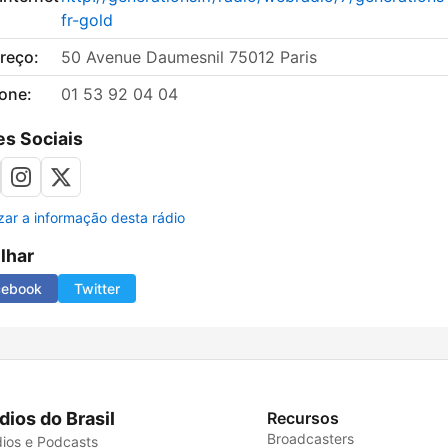
fr-gold
reço:
50 Avenue Daumesnil 75012 Paris
fone:
01 53 92 04 04
s Sociais
izar a informação desta rádio
ilhar
cebook
Twitter
dios do Brasil
Recursos
Broadcasters
ios e Podcasts