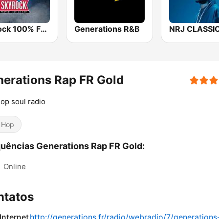
Skyrock 100% Français
Generations R&B
erations Rap FR Gold
op soul radio
 Hop
uências Generations Rap FR Gold:
:
Online
ntatos
 Internet
http://generations.fr/radio/webradio/7/generations