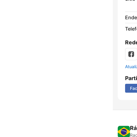
Ende
Tele
Rede
Atual
Part
Fa
Rá
Rad