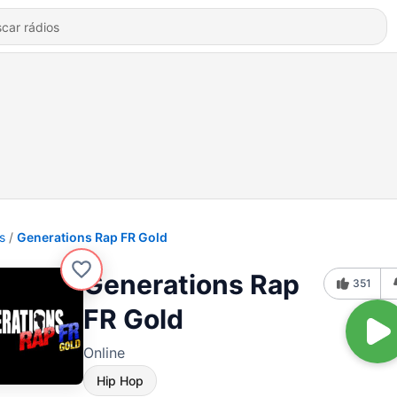
s
Generations Rap FR Gold
Generations Rap
351
FR Gold
Online
Hip Hop