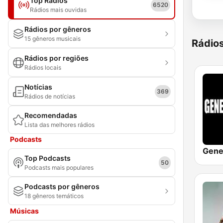
Top Rádios
6520
Rádios mais ouvidas
Rádios por gêneros
15 gêneros musicais
Rádio
Rádios por regiões
Rádios locais
Notícias
369
Rádios de notícias
Recomendadas
Lista das melhores rádios
Podcasts
Top Podcasts
50
Podcasts mais populares
Podcasts por gêneros
18 gêneros temáticos
Músicas