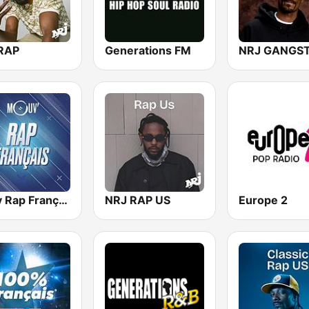
RAP
Generations FM
Mouv Rap Français
NRJ RAP US
Europe 2