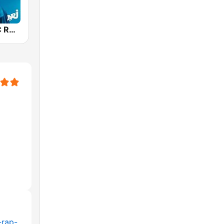
NRJ CLASSIC RAP US
-rap-