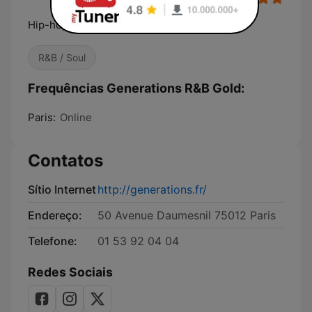
Hip-hop soul radio
R&B / Soul
Frequências Generations R&B Gold:
Paris:
Online
Contatos
Sítio Internet
http://generations.fr/
Endereço:
50 Avenue Daumesnil 75012 Paris
Telefone:
01 53 92 04 04
Redes Sociais