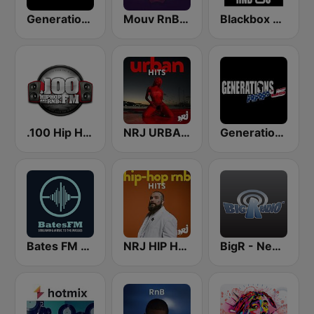
Generations R&B
Mouv RnB & Soul
Blackbox RnB US
.100 Hip Hop and RNB.FM
NRJ URBAN HITS
Generations Rap US
Bates FM - R&B
NRJ HIP HOP RNB HITS
BigR - New R&B Hits