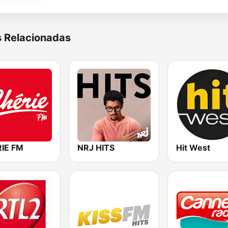
s Relacionadas
IE FM
NRJ HITS
Hit West