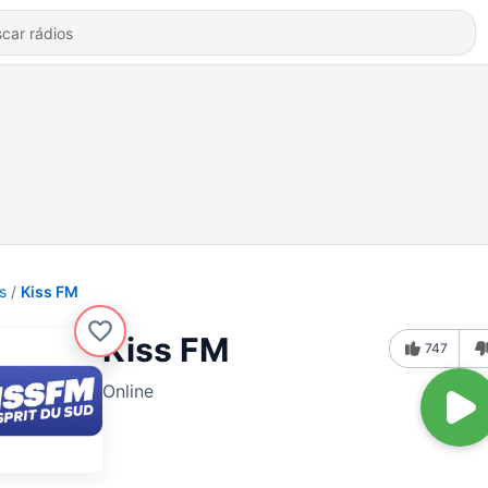
s
Kiss FM
Kiss FM
747
Online