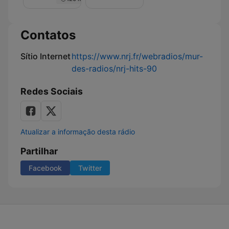
Nuit
de
Rêve
sur
Contatos
NRJ
Sítio Internet
https://www.nrj.fr/webradios/mur-
des-radios/nrj-hits-90
Redes Sociais
Atualizar a informação desta rádio
Partilhar
Facebook
Twitter