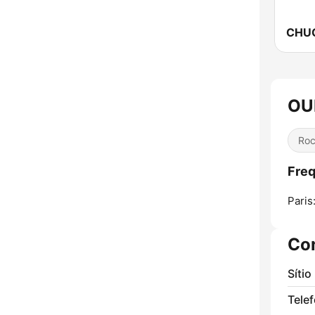
OUI
Ro
Freq
Paris
Co
Sítio
Tele