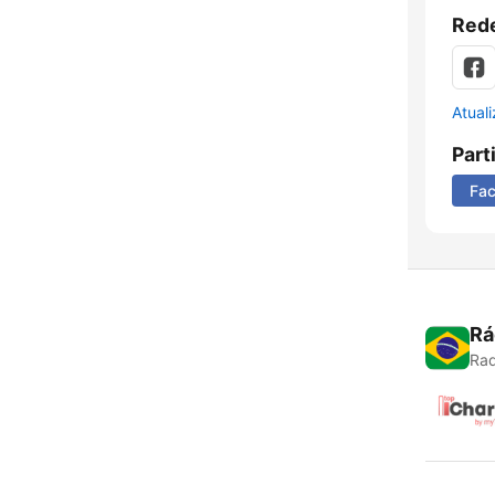
Rede
Atual
Part
Fa
Rá
Rad