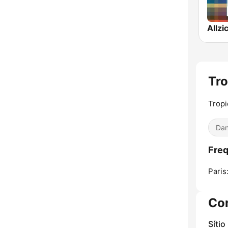
Allz
Tro
Tropi
Dan
Freq
Paris
Co
Sítio