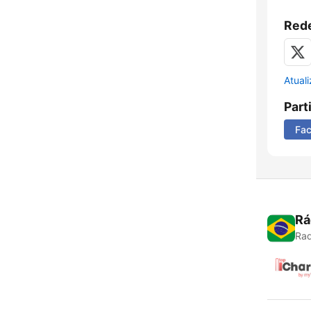
Rede
Atual
Part
Fa
Rá
Rad