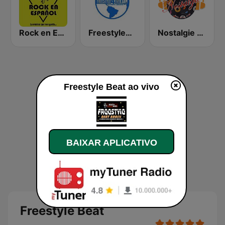
Rock en Español Radio
Freestyle4Ever (F4E)
Nostalgie New York
Freestyle Beat ao vivo
BAIXAR APLICATIVO
Freestyle Beat