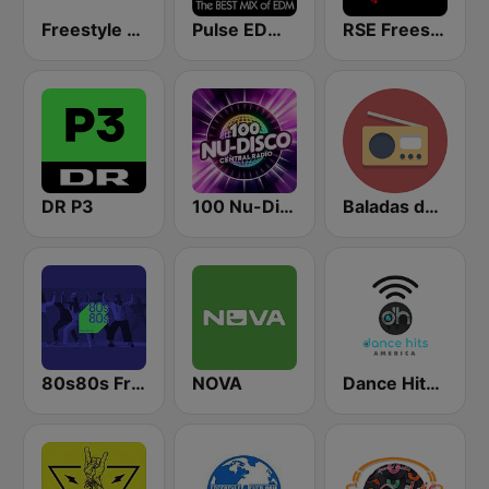
Freestyle Music Radio
Pulse EDM Dance Music
RSE Freestyle Radio
DR P3
100 Nu-Disco Central Radio
Baladas del Recuerdo
80s80s Freestyle
NOVA
Dance Hits America